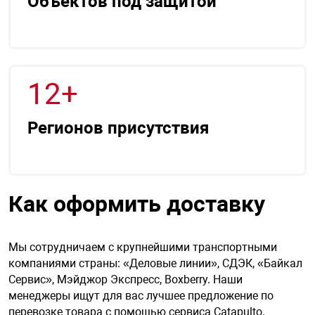
Объектов под защитой
Средства инди
Табло взрыво
металлоконструкции
Стволы пожар
Термошкафы в
вные решения
12+
Узлы стыковоч
нная безопасность
Регионов присутствия
Установки рас
Шкафы пожарн
Как оформить доставку
Щиты пожарны
ные установки
Мы сотрудничаем с крупнейшими транспортными
компаниями страны: «Деловые линии», СДЭК, «Байкал
Сервис», Мэйджор Экспресс, Boxberry. Наши
ное оборудование
менеджеры ищут для вас лучшее предложение по
перевозке товара с помощью сервиса Catapulto.