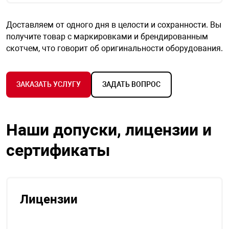
я техника
Доставляем от одного дня в целости и сохранности. Вы
получите товар с маркировками и брендированным
ые автомобили
скотчем, что говорит об оригинальности оборудования.
защиты информации
ЗАКАЗАТЬ УСЛУГУ
ЗАДАТЬ ВОПРОС
Наши допуски, лицензии и
нная техника
сертификаты
е средства охраны
ые ключи
Лицензии
жарные сигнализации