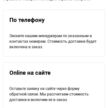
нтроля управления
По телефону
ниторинга и аналитики
ии объектов
Звоните нашим менеджерам по указанным в
сти
контактах номерам. Стоимость доставки будет
включена в заказ.
раны периметра
ектропитания
Online на сайте
оборудование
Оставьте заявку на сайте через форму
обратной связи. Мы рассчитаем стоимость
 и экипировка
доставки и включим ее в заказ.