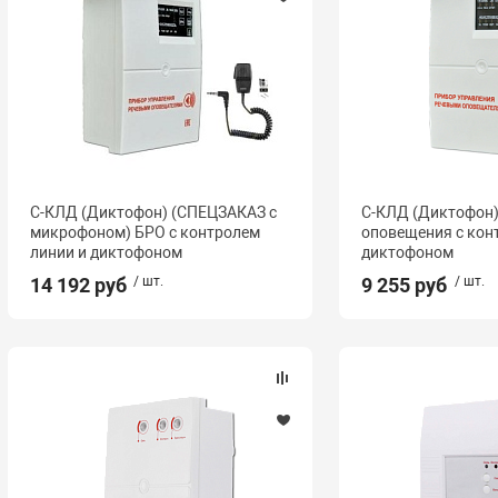
С-КЛД (Диктофон) (СПЕЦЗАКАЗ с
С-КЛД (Диктофон)
микрофоном) БРО с контролем
оповещения с кон
линии и диктофоном
диктофоном
14 192 руб
/ шт.
9 255 руб
/ шт.