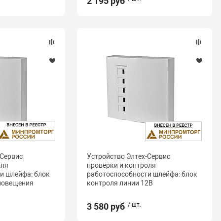
2 195 руб
-Сервис
Устройство Элтех-Сервис
оля
проверки и контроля
и шлейфа: блок
работоспособности шлейфа: блок
повещения
контроля линии 12В
3 580 руб
/ шт.