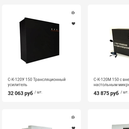
С-К-120У 150 Трансляционный
С-К-120М 150 с в
усилитель
настольным мик
32 063 руб
/ шт.
43 875 руб
/ шт.