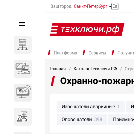
Ваш город:
Санкт-Петербург
En
Каталог
Серверное оборудование
Платформа
Сервисы
Получи
Компьютеры и ноутбуки
Главная
Каталог Техключи.РФ
Охр
Охранно-пожар
Комплектующие для
вычислительного
оборудования
Извещатели аварийные
1
И
Программное обеспечение
Оповещатели
398
Приемно