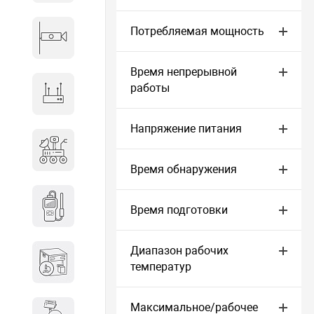
Потребляемая мощность
Видеонаблюдение
Время непрерывной
работы
Сетевое оборудование
Напряжение питания
Антитеррористическое
оборудование
Время обнаружения
Дозиметрическое
Время подготовки
оборудование
Диапазон рабочих
Атомно-эмиссионные
температур
спектрометры
Максимальное/рабочее