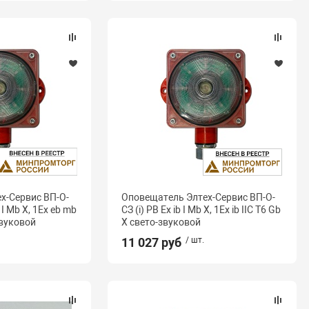
х-Сервис ВП-О-
Оповещатель Элтех-Сервис ВП-О-
 I Mb X, 1Ex eb mb
СЗ (i) РВ Ex ib I Mb X, 1Ex ib IIC T6 Gb
звуковой
X свето-звуковой
11 027 руб
/ шт.