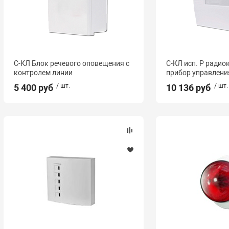
С-КЛ Блок речевого оповещения с
С-КЛ исп. Р ради
контролем линии
прибор управлени
5 400 руб
/ шт.
10 136 руб
/ шт.