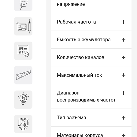
Весы и весовое оборудование
напряжение
Рабочая частота
Гидроакустическое
оборудование
Ёмкость аккумулятора
Домофоны
Количество каналов
Защитные
Максимальный ток
металлоконструкции
Диапазон
воспроизводимых частот
Интерактивные решения
Тип разъема
Информационная
безопасность
Материалы корпуса