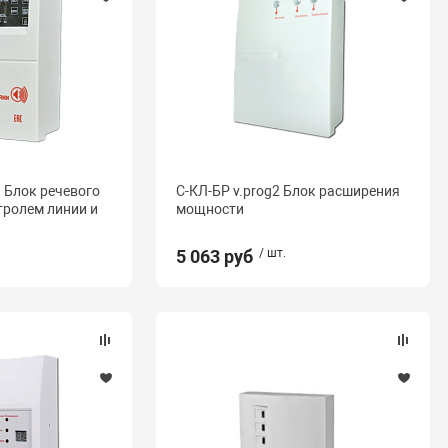
 Блок речевого
С-КЛ-БР v.prog2 Блок расширения
тролем линии и
мощности
5 063 руб
/ шт.