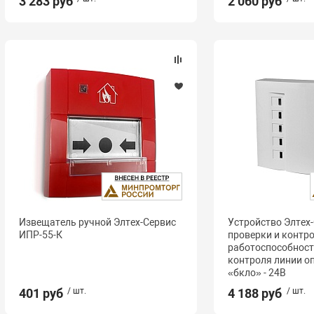
3 283 руб
2 060 руб
Извещатель ручной Элтех-Сервис
Устройство Элтех
ИПР-55-К
проверки и контр
работоспособност
контроля линии о
«бкло» - 24В
401 руб
/ шт.
4 188 руб
/ шт.