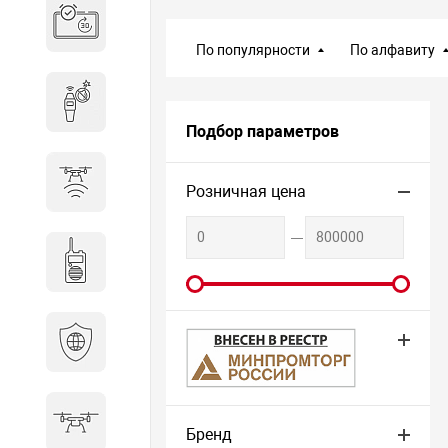
Система бронирования
переговорных
По популярности
По алфавиту
Досмотровое оборудование
Подбор параметров
Защита от БПЛА
Розничная цена
Радиостанции
Кибербезопасность
МИНПРОМТОРГ
БПА
Бренд