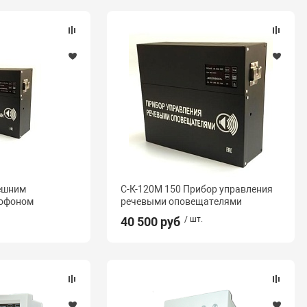
нешним
С-К-120М 150 Прибор управления
рофоном
речевыми оповещателями
40 500 руб
/ шт.