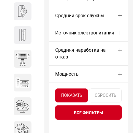
Кабины
Средний срок службы
Источник электропитания
Локеры
Средняя наработка на
отказ
Осветительные установки
Мощность
Промышленное оборудование
Система контроля управления
доступом
ВСЕ ФИЛЬТРЫ
Системы мониторинга и
аналитики эксплуатации