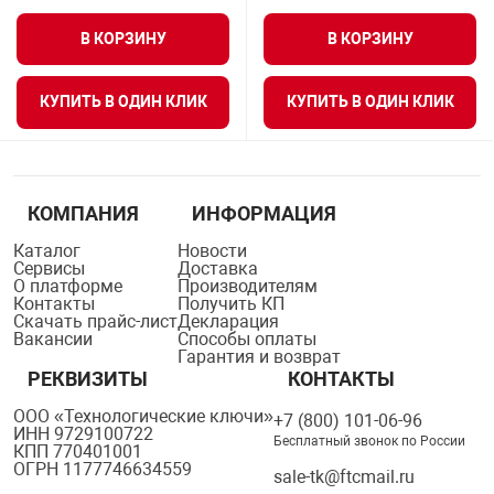
Средства инди
Табло взрыво
В КОРЗИНУ
В КОРЗИНУ
металлоконструкции
Стволы пожар
Термошкафы в
КУПИТЬ В ОДИН КЛИК
КУПИТЬ В ОДИН КЛИК
вные решения
Узлы стыковоч
нная безопасность
КОМПАНИЯ
ИНФОРМАЦИЯ
Установки рас
Каталог
Новости
Сервисы
Доставка
О платформе
Производителям
Шкафы пожарн
Контакты
Получить КП
Скачать прайс-лист
Декларация
Вакансии
Способы оплаты
Гарантия и возврат
Щиты пожарны
РЕКВИЗИТЫ
КОНТАКТЫ
ные установки
ООО «Технологические ключи»
+7 (800) 101-06-96
ИНН 9729100722
Бесплатный звонок по России
КПП 770401001
ное оборудование
ОГРН 1177746634559
sale-tk@ftcmail.ru