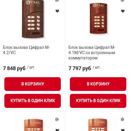
арная безопасность
ищенное оборудование
Блок вызова Цифрал M-
Блок вызова Цифрал M-
4.2/VC
4.1M/VC со встроенным
питания
коммутатором
7 848 руб
/ шт.
7 797 руб
/ шт.
повещения
В КОРЗИНУ
В КОРЗИНУ
КУПИТЬ В ОДИН КЛИК
КУПИТЬ В ОДИН КЛИК