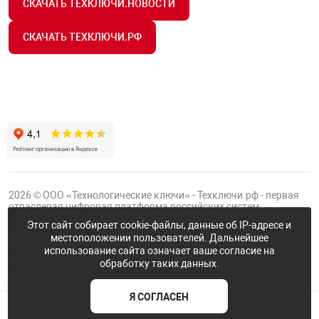
СКАЧАТЬ ТЕХКЛЮЧИ.НОВОСТИ
СКАЧАТЬ ТЕХКЛЮЧИ.РФ
2026 © ООО «Технологические ключи» - Техключи.рф - первая
отраслевая цифровая платформа российских систем
безопасности.
Этот сайт собирает cookie-файлы, данные об IP-адресе и
Проект
Группы ФТК
местоположении пользователей. Дальнейшее
Публичная оферта
использование сайта означает ваше согласие на
обработку таких данных.
Политика конфиденциальности
Я СОГЛАСЕН