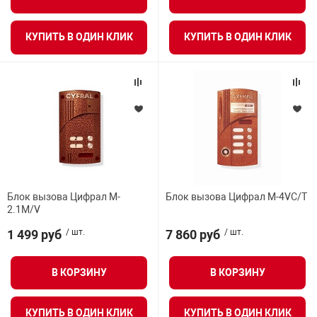
ВСЕ ФИЛЬТРЫ
нтроля управления
КУПИТЬ В ОДИН КЛИК
КУПИТЬ В ОДИН КЛИК
ниторинга и аналитики
ии объектов
сти
раны периметра
ектропитания
Блок вызова Цифрал M-
Блок вызова Цифрал M-4VC/T
2.1M/V
1 499 руб
/ шт.
7 860 руб
/ шт.
оборудование
В КОРЗИНУ
В КОРЗИНУ
 и экипировка
КУПИТЬ В ОДИН КЛИК
КУПИТЬ В ОДИН КЛИК