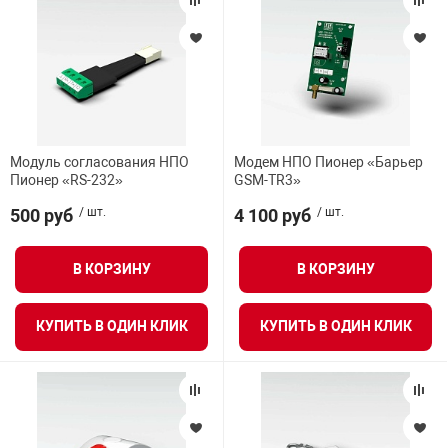
арная безопасность
ищенное оборудование
Модуль согласования НПО
Модем НПО Пионер «Барьер
Пионер «RS-232»
GSM-TR3»
питания
500 руб
/ шт.
4 100 руб
/ шт.
повещения
В КОРЗИНУ
В КОРЗИНУ
КУПИТЬ В ОДИН КЛИК
КУПИТЬ В ОДИН КЛИК