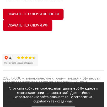
СКАЧАТЬ ТЕХКЛЮЧИ.НОВОСТИ
СКАЧАТЬ ТЕХКЛЮЧИ.РФ
2026 © ООО «Технологические ключи» - Техключи.рф - первая
отраслевая цифровая платформа российских систем
безопасности.
Этот сайт собирает cookie-файлы, данные об IP-адресе и
Проект
Группы ФТК
местоположении пользователей. Дальнейшее
Публичная оферта
использование сайта означает ваше согласие на
обработку таких данных.
Политика конфиденциальности