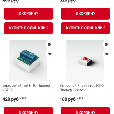
Средства инди
Табло взрыво
металлоконструкции
Коммутируемый ток
В КОРЗИНУ
В КОРЗИНУ
Стволы пожар
Термошкафы в
вные решения
Количество релейных выходов типа «сухой
КУПИТЬ В ОДИН КЛИК
КУПИТЬ В ОДИН КЛИК
контакт» (NC/NO)
Узлы стыковоч
нная безопасность
Батарея
Установки рас
Тип батареи
Шкафы пожарн
SIM
Щиты пожарны
Блок релейный НПО Пионер
Выносной индикатор НПО
ные установки
«БР-2»
Пионер «Соло»
Крепление
420 руб
/ шт.
180 руб
/ шт.
ное оборудование
В КОРЗИНУ
В КОРЗИНУ