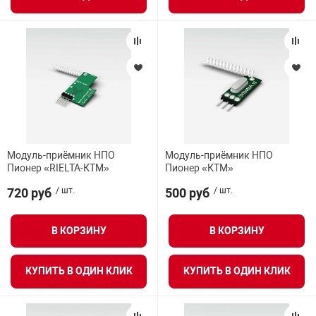
я техника
ые автомобили
защиты информации
Модуль-приёмник НПО
Модуль-приёмник НПО
Пионер «RIELTA-КТМ»
Пионер «КТМ»
нная техника
720 руб
/ шт.
500 руб
/ шт.
е средства охраны
В КОРЗИНУ
В КОРЗИНУ
ые ключи
КУПИТЬ В ОДИН КЛИК
КУПИТЬ В ОДИН КЛИК
жарные сигнализации