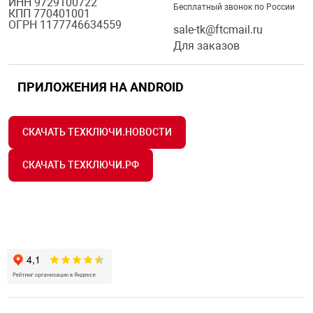
ИНН 9729100722
Бесплатный звонок по России
КПП 770401001
Средства инди
Табло взрыво
ОГРН 1177746634559
металлоконструкции
sale-tk@ftcmail.ru
Для заказов
Стволы пожар
Термошкафы в
вные решения
ПРИЛОЖЕНИЯ НА ANDROID
Узлы стыковоч
нная безопасность
СКАЧАТЬ ТЕХКЛЮЧИ.НОВОСТИ
Установки рас
СКАЧАТЬ ТЕХКЛЮЧИ.РФ
Шкафы пожарн
Щиты пожарны
ные установки
ное оборудование