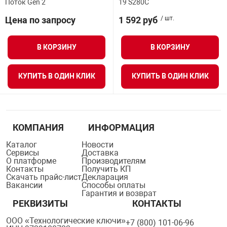
Поток Gen 2
19 S280C
орудование
Прочее оборуд
Оборудования д
взрывозащищё
напряжением 2
Товарные весы
видеонаблюде
Турникеты
пожаротушени
Цена по запросу
1 592 руб
/ шт.
истическое
Оповещатели с
Стабилизаторы
Торговые весы
ие
В КОРЗИНУ
В КОРЗИНУ
Пульты управл
Шлагбаумы
Оборудования д
взрывозащищё
пожаротушени
Структурирова
КУПИТЬ В ОДИН КЛИК
КУПИТЬ В ОДИН КЛИК
Фасовочные ве
еское оборудование
Термокожухи
Шлюзовые каб
Оповещатели с
Система
Огнетушители
взрывозащищё
иссионные
Термошкафы
Электронные 
тры
Рукава пожарн
Посты взрыво
КОМПАНИЯ
ИНФОРМАЦИЯ
Каталог
Новости
овое оборудование
Сервисы
Доставка
Сигнально-осв
Приборы приём
О платформе
Производителям
приборы
взрывозащищё
Контакты
Получить КП
Скачать прайс-лист
Декларация
ическое оборудование
Вакансии
Способы оплаты
Гарантия и возврат
Средства защи
Системы видео
РЕКВИЗИТЫ
КОНТАКТЫ
дыхания
взрывозащище
ООО «Технологические ключи»
+7 (800) 101-06-96