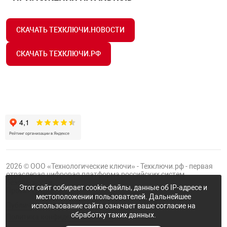
СКАЧАТЬ ТЕХКЛЮЧИ.НОВОСТИ
СКАЧАТЬ ТЕХКЛЮЧИ.РФ
2026 © ООО «Технологические ключи» - Техключи.рф - первая
отраслевая цифровая платформа российских систем
безопасности.
Этот сайт собирает cookie-файлы, данные об IP-адресе и
Проект
Группы ФТК
местоположении пользователей. Дальнейшее
Публичная оферта
использование сайта означает ваше согласие на
обработку таких данных.
Политика конфиденциальности