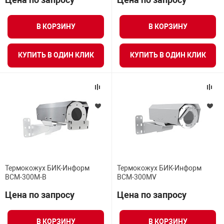
Средства инди
Табло взрыво
металлоконструкции
В КОРЗИНУ
В КОРЗИНУ
Стволы пожар
Термошкафы в
вные решения
КУПИТЬ В ОДИН КЛИК
КУПИТЬ В ОДИН КЛИК
Узлы стыковоч
нная безопасность
Установки рас
Шкафы пожарн
Щиты пожарны
Термокожух БИК-Информ
Термокожух БИК-Информ
ные установки
BCM-300M-B
BCM-300MV
Цена по запросу
Цена по запросу
ное оборудование
В КОРЗИНУ
В КОРЗИНУ