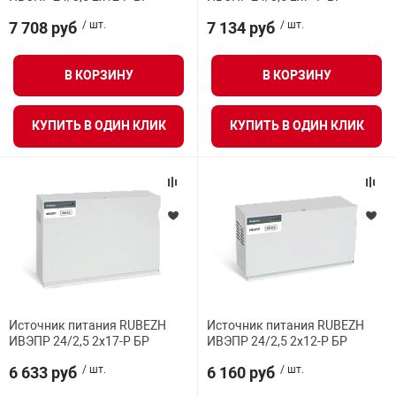
Средства инди
Табло взрыво
7 708 руб
/ шт.
7 134 руб
/ шт.
металлоконструкции
Стволы пожар
Термошкафы в
В КОРЗИНУ
В КОРЗИНУ
вные решения
КУПИТЬ В ОДИН КЛИК
КУПИТЬ В ОДИН КЛИК
Узлы стыковоч
нная безопасность
Установки рас
Шкафы пожарн
Щиты пожарны
ные установки
Источник питания RUBEZH
Источник питания RUBEZH
ИВЭПР 24/2,5 2х17-Р БР
ИВЭПР 24/2,5 2х12-Р БР
ное оборудование
6 633 руб
/ шт.
6 160 руб
/ шт.