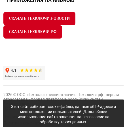
ПРИЛОЖЕНИЯ НА ANDROID
арная безопасность
СКАЧАТЬ ТЕХКЛЮЧИ.НОВОСТИ
СКАЧАТЬ ТЕХКЛЮЧИ.РФ
ищенное оборудование
питания
повещения
2026 © ООО «Технологические ключи» - Техключи.рф - первая
отраслевая цифровая платформа российских систем
безопасности.
Этот сайт собирает cookie-файлы, данные об IP-адресе и
Проект
Группы ФТК
местоположении пользователей. Дальнейшее
Публичная оферта
использование сайта означает ваше согласие на
обработку таких данных.
Политика конфиденциальности