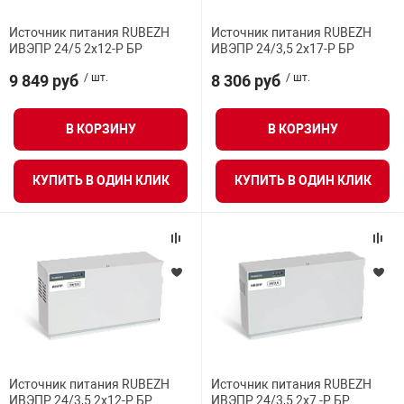
орудование
Прочее оборуд
Оборудования д
взрывозащищё
напряжением 2
Выходное напряжение источника при работе от
Товарные весы
видеонаблюде
Турникеты
пожаротушени
Источник питания RUBEZH
Источник питания RUBEZH
сети
ИВЭПР 24/5 2х12-Р БР
ИВЭПР 24/3,5 2х17-Р БР
истическое
Оповещатели с
Стабилизаторы
9 849 руб
/ шт.
8 306 руб
/ шт.
Торговые весы
ие
Пульты управл
Шлагбаумы
Оборудования д
взрывозащищё
пожаротушени
Структурирова
В КОРЗИНУ
В КОРЗИНУ
Фасовочные ве
еское оборудование
Термокожухи
Шлюзовые каб
Оповещатели с
Система
Огнетушители
взрывозащищё
КУПИТЬ В ОДИН КЛИК
КУПИТЬ В ОДИН КЛИК
иссионные
Термошкафы
Электронные 
тры
Рукава пожарн
Посты взрыво
овое оборудование
Сигнально-осв
Приборы приём
приборы
взрывозащищё
ическое оборудование
Средства защи
Системы видео
дыхания
взрывозащище
Источник питания RUBEZH
Источник питания RUBEZH
ИВЭПР 24/3,5 2х12-Р БР
ИВЭПР 24/3,5 2х7 -Р БР