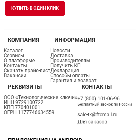
я техника
КУПИТЬ В ОДИН КЛИК
ые автомобили
КОМПАНИЯ
ИНФОРМАЦИЯ
защиты информации
Каталог
Новости
Сервисы
Доставка
О платформе
Производителям
Контакты
Получить КП
Скачать прайс-лист
Декларация
Вакансии
Способы оплаты
Гарантия и возврат
нная техника
РЕКВИЗИТЫ
КОНТАКТЫ
ООО «Технологические ключи»
+7 (800) 101-06-96
е средства охраны
ИНН 9729100722
Бесплатный звонок по России
КПП 770401001
ОГРН 1177746634559
sale-tk@ftcmail.ru
ые ключи
Для заказов
жарные сигнализации