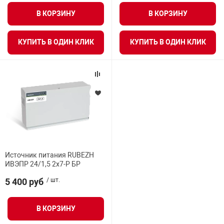
нтроля управления
В КОРЗИНУ
В КОРЗИНУ
КУПИТЬ В ОДИН КЛИК
КУПИТЬ В ОДИН КЛИК
ниторинга и аналитики
ии объектов
сти
раны периметра
ектропитания
Источник питания RUBEZH
ИВЭПР 24/1,5 2х7-Р БР
оборудование
5 400 руб
/ шт.
 и экипировка
В КОРЗИНУ