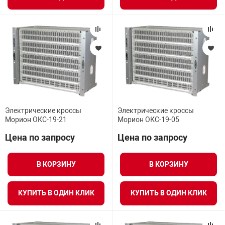
я техника
ые автомобили
защиты информации
Электрические кроссы
Электрические кроссы
Морион ОКС-19-21
Морион ОКС-19-05
нная техника
Цена по запросу
Цена по запросу
е средства охраны
В КОРЗИНУ
В КОРЗИНУ
ые ключи
КУПИТЬ В ОДИН КЛИК
КУПИТЬ В ОДИН КЛИК
жарные сигнализации