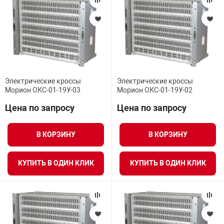
арная безопасность
ищенное оборудование
Электрические кроссы
Электрические кроссы
Морион ОКС-01-19У-03
Морион ОКС-01-19У-02
питания
Цена по запросу
Цена по запросу
повещения
В КОРЗИНУ
В КОРЗИНУ
КУПИТЬ В ОДИН КЛИК
КУПИТЬ В ОДИН КЛИК