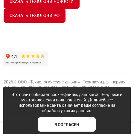
СКАЧАТЬ ТЕХКЛЮЧИ.НОВОСТИ
СКАЧАТЬ ТЕХКЛЮЧИ.РФ
2026 © ООО «Технологические ключи» - Техключи.рф - первая
отраслевая цифровая платформа российских систем
безопасности.
Этот сайт собирает cookie-файлы, данные об IP-адресе и
Проект
Группы ФТК
местоположении пользователей. Дальнейшее
Публичная оферта
использование сайта означает ваше согласие на
обработку таких данных.
Политика конфиденциальности
Я СОГЛАСЕН
NaN