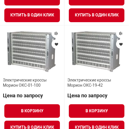
нтроля управления
КУПИТЬ В ОДИН КЛИК
КУПИТЬ В ОДИН КЛИК
ниторинга и аналитики
ии объектов
сти
раны периметра
ектропитания
Электрические кроссы
Электрические кроссы
Морион ОКС-01-100
Морион ОКС-19-42
Цена по запросу
Цена по запросу
оборудование
В КОРЗИНУ
В КОРЗИНУ
 и экипировка
КУПИТЬ В ОДИН КЛИК
КУПИТЬ В ОДИН КЛИК