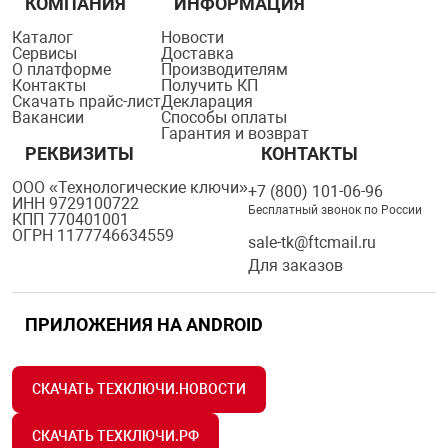
КОМПАНИЯ
ИНФОРМАЦИЯ
орудование
Прочее оборуд
Оборудования д
взрывозащищё
напряжением 2
Товарные весы
видеонаблюде
Турникеты
пожаротушени
Каталог
Новости
Сервисы
Доставка
О платформе
Производителям
истическое
Оповещатели с
Стабилизаторы
Контакты
Получить КП
Торговые весы
ие
Пульты управл
Шлагбаумы
Оборудования д
взрывозащищё
Скачать прайс-лист
Декларация
пожаротушени
Вакансии
Способы оплаты
Гарантия и возврат
Структурирова
РЕКВИЗИТЫ
КОНТАКТЫ
Фасовочные ве
еское оборудование
Термокожухи
Шлюзовые каб
Оповещатели с
Система
Огнетушители
взрывозащищё
ООО «Технологические ключи»
+7 (800) 101-06-96
ИНН 9729100722
Бесплатный звонок по России
иссионные
Термошкафы
Электронные 
КПП 770401001
ОГРН 1177746634559
тры
Рукава пожарн
Посты взрыво
sale-tk@ftcmail.ru
Для заказов
овое оборудование
Сигнально-осв
Приборы приём
ПРИЛОЖЕНИЯ НА ANDROID
приборы
взрывозащищё
ическое оборудование
Средства защи
Системы видео
СКАЧАТЬ ТЕХКЛЮЧИ.НОВОСТИ
дыхания
взрывозащище
СКАЧАТЬ ТЕХКЛЮЧИ.РФ