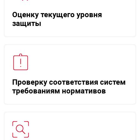
Оценку текущего уровня
арная безопасность
защиты
ищенное оборудование
питания
повещения
Проверку соответствия систем
требованиям нормативов