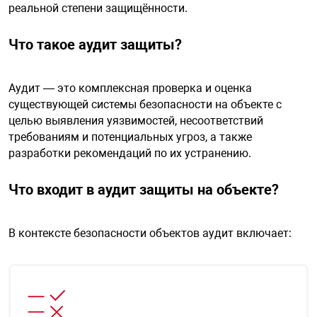
реальной степени защищённости.
я техника
Что такое аудит защиты?
ые автомобили
Аудит — это комплексная проверка и оценка
защиты информации
существующей системы безопасности на объекте с
целью выявления уязвимостей, несоответствий
требованиям и потенциальных угроз, а также
разработки рекомендаций по их устранению.
нная техника
Что входит в аудит защиты на объекте?
е средства охраны
В контексте безопасности объектов аудит включает:
ые ключи
жарные сигнализации