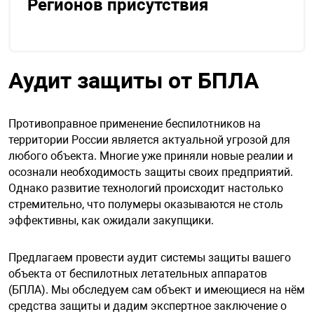
Регионов присутствия
нтроля управления
Аудит защиты от БПЛА
ниторинга и аналитики
ии объектов
сти
Противоправное применение беспилотников на
территории России является актуальной угрозой для
раны периметра
любого объекта. Многие уже приняли новые реалии и
осознали необходимость защиты своих предприятий.
Однако развитие технологий происходит настолько
ектропитания
стремительно, что полумеры оказываются не столь
эффективны, как ожидали закупщики.
оборудование
Предлагаем провести аудит системы защиты вашего
объекта от беспилотных летательных аппаратов
 и экипировка
(БПЛА). Мы обследуем сам объект и имеющиеся на нём
средства защиты и дадим экспертное заключение о